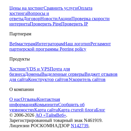
Цены на хостинг
Сравнить услуги
Оплата
хостинга
Вопросы и
ответы
Договор
Новости
Акции
Проверка скорости
интернета
Проверить Ping
Проверить IP
Партнерам
Вебмастерам
Интеграторам
Наш логотип
Регламент
партнерской программы
Peering policy
Продукты
Хостинг
VDS и VPS
Почта для
бизнеса
Домены
Выделенные серверы
Виджет отзывов
для сайта
Конструктор сайтов
Ускоритель сайтов
О компании
О нас
Отзывы
Контактная
информация
Комьюнити
Сообщить об
уязвимостях
Карта сайта
Карта статей блога
Блог
© 2006-
2026
АО «ТаймВеб»
.
Зарегистрированный товарный знак N461919.
Лицензии РОСКОМНАДЗОР
N142739
,