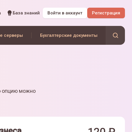
а
База знаний
Войти
в аккаунт
Регистрация
е серверы
Бухгалтерские документы
ю опцию можно
знеса